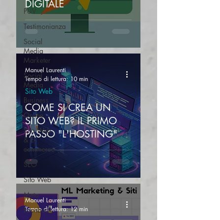
DIGITALE
PUV
Testimonianza
Social
Media
Marketer
Manuel Laurenti
Social
Tempo di lettura: 10 min
Media
Sito Web
Business
COME SI CREA UN
Online
SITO WEB? IL PRIMO
Sito Web
PASSO "L'HOSTING"
& E-
commerce
SEO
Sito Web
Meta
Manuel Laurenti
Tempo di lettura: 12 min
Facebook