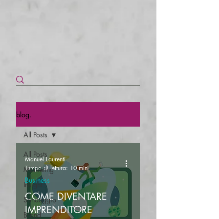
blog.
All Posts
All Posts
Manuel Laurenti
Tempo di lettura: 10 min
Marketing
Business
Insight
COME DIVENTARE
Sondaggio
IMPRENDITORE
Brand