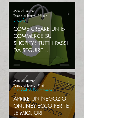
Manuel Laurenti
Tempo di lettura: 38 min
Shopify
COME CREARE UN E-
COMMERCE SU
SHOPIFY? TUTTI I PASSI
DA SEGUIRE
DALL'INIZIO ALLA FINE
Manuel Laurenti
Tempo di lettura: 7 min
Sito Web & E-commerce
APRIRE UN NEGOZIO
ONLINE? ECCO PER TE
LE MIGLIORI