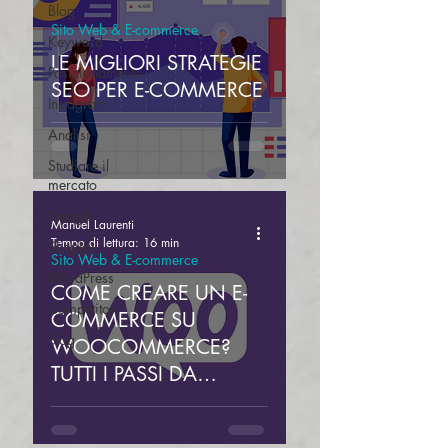
Blog
Sito Web & E-commerce
Keyword
LE MIGLIORI STRATEGIE
Posizionamento
SEO PER E-COMMERCE
Instagram
Analisi
Studiare il
mercato
Google
Manuel Laurenti
Tempo di lettura: 16 min
Shopify
Sito Web & E-commerce
WordPress
COME CREARE UN E-
Competitor
COMMERCE SU
Blog
WOOCOMMERCE?
TUTTI I PASSI DA
SEGUIRE DALL'INIZIO
ALLA FINE