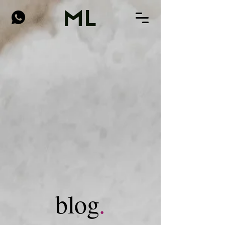
ML
blog
.