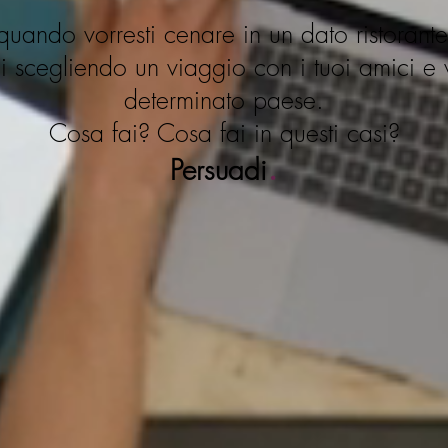
uando vorresti cenare in un dato ristorante p
 scegliendo un viaggio con i tuoi amici e v
determinato paese.
Cosa fai? Cosa fai in questi casi?
.
Persuadi