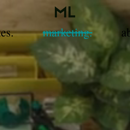
ML
tes.
marketing.
a