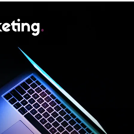
eting
.