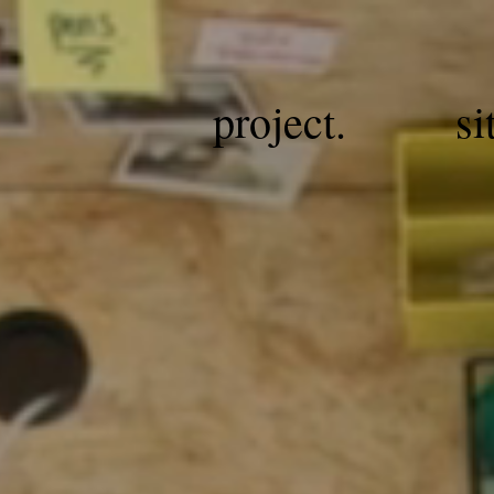
project.
si