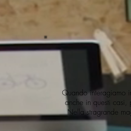
Quando interagiamo in 
anche in questi casi,
Nella stragrande ma