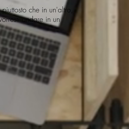
iuttosto che in un'altro,
orresti andare in un