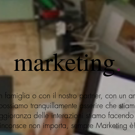
marketing
.
famiglia o con il nostro partner, con un 
 possiamo tranquillamente asserire che sti
ggioranza delle interazioni stiamo facendo
inconsce non importa, sempre Marketing è