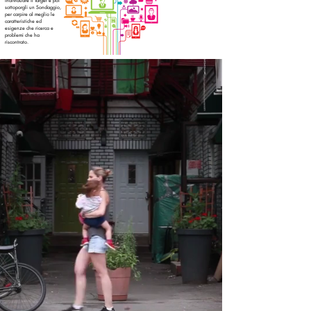
individuare il Target e poi
sottoporgli un Sondaggio,
per carpire al meglio le
caratteristiche ed
esigenze che ricerca e
problemi che ha
riscontrato.