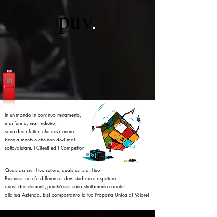
puv
.
In un mondo in continuo mutamento,
mai fermo, mai indietro,
sono due i fattori che devi tenere
bene a mente e che non devi mai
sottovalutare. I Clienti ed i Competitor.
Qualsiasi sia il tuo settore, qualsiasi sia il tuo
Business, non fa differenza, devi studiare e rispettare
questi due elementi, perché essi sono strettamente correlati
alla tua Azienda.
Essi comporranno la tua Proposta Unica di Valore!