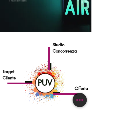
il vestito di un sarto.
Studio
Concorrenza
Target
Cliente
PUV
Offerta
Scopri di più >