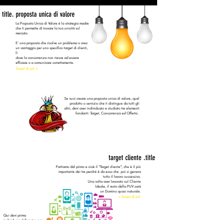
title
.
proposta unica di valore
La Proposta Unica di Valore è la strategia madre
che ti permette di trovare la tua unicità sul
mercato.
E’ una proposta che risolve un problema o crea
un vantaggio per uno specifico target di clienti,
lì
dove la concorrenza non riesce ad essere
efficace o a comunicare correttamente.
Scopri di più >
Se vuoi creare una proposta unica di valore, quel
prodotto o servizio che ti distingue da tutti gli
altri, devi aver individuato e studiato tre elementi
fondanti: Target, Concorrenza ed Offerta .
target cliente
.
title
Partiamo dal primo e cioè il "Target cliente", che è il più
importante dei tre perché è da esso che poi si genera
tutto il lavoro successivo.
Una volta aver lavorato sul
Cliente
Ideale, il resto della PUV sarà
un Domino quasi naturale.
< Scopri di più
Qui devi prima