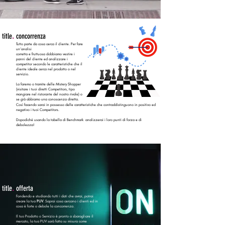
title
.
concorrenza
Tutto parte da cosa cerca il cliente. Per fare
un’analisi
corretta e fruttuosa dobbiamo vestire i
panni del cliente ed analizzare i
competitor secondo le caratteristiche che il
cliente ideale cerca nel prodotto o nel
servizio.
La faremo o tramite delle Mistery Shopper
(visitare i tuoi diretti Competitors, tipo
mangiare nel ristorante del nostro rivale) o
se già abbiamo una conoscenza diretta.
Così facendo sarai in possesso delle caratteristiche che contraddistinguono in positivo ed
negativo i tuoi Competitors.
Dopodiché usando la tabella di Benchmark analizzerai i loro punti di forza e di
debolezza!
title
.
offerta
Fondendo e studiando tutti i dati che avrai, potrai
creare la tua
PUV
. Saprai cosa cercano i clienti ed in
cosa è forte o debole la concorrenza.
Il tuo Prodotto o Servizio è pronto a sbaragliare il
mercato, la tua PUV sarà fatta su misura come