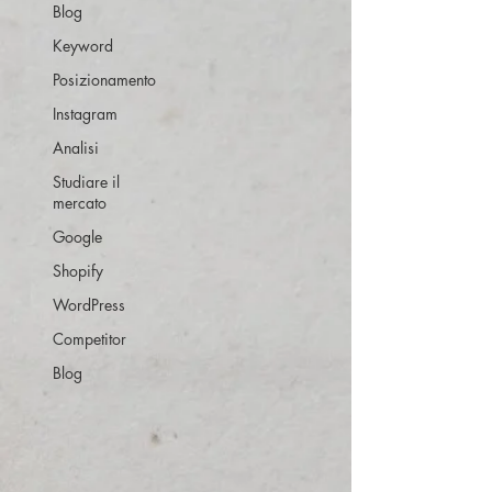
Blog
Keyword
Posizionamento
Instagram
Analisi
Studiare il
mercato
Google
Shopify
WordPress
Competitor
Blog