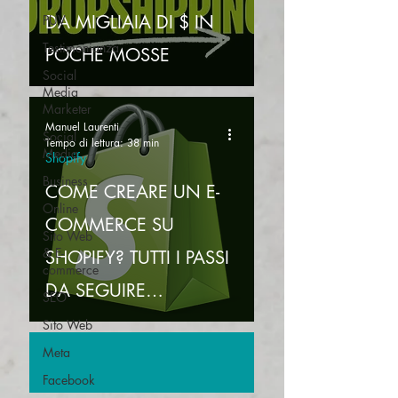
DA MIGLIAIA DI $ IN
PUV
Testimonianza
POCHE MOSSE
Social
Media
Marketer
Manuel Laurenti
Social
Tempo di lettura: 38 min
Media
Shopify
Business
COME CREARE UN E-
Online
COMMERCE SU
Sito Web
& E-
SHOPIFY? TUTTI I PASSI
commerce
DA SEGUIRE
SEO
DALL'INIZIO ALLA FINE
Sito Web
Meta
Facebook