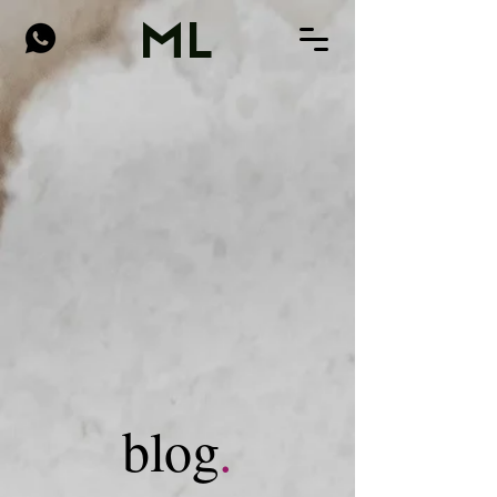
ML
blog
.