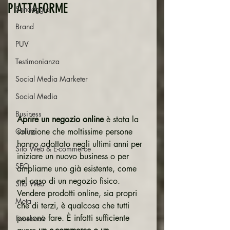
PIATTAFORME
Sondaggio
Brand
PUV
Testimonianza
Social Media Marketer
Social Media
Business
Aprire un negozio online
 è stata la 
soluzione che moltissime persone 
Online
hanno adottato negli ultimi anni per 
Sito Web & E-commerce
iniziare un nuovo business o per 
SEO
ampliarne uno già esistente, come 
nel caso di un negozio fisico.
Sito Web
Vendere prodotti online, sia propri 
Meta
che di terzi, è qualcosa che tutti 
possono fare. È infatti sufficiente 
Facebook