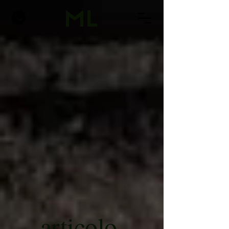
ML
articolo
.