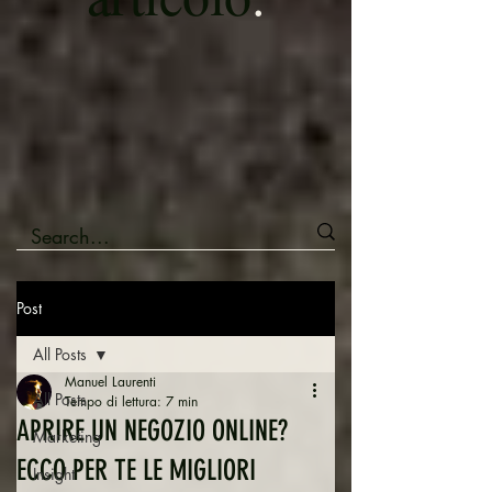
Post
All Posts
Manuel Laurenti
All Posts
Tempo di lettura: 7 min
APRIRE UN NEGOZIO ONLINE?
Marketing
ECCO PER TE LE MIGLIORI
Insight