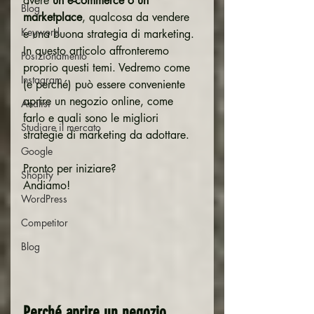
avere 
un e-commerce o un 
Blog
marketplace
, qualcosa da vendere 
Keyword
e una buona strategia di marketing.
In questo articolo affronteremo 
Posizionamento
proprio questi temi. Vedremo come 
Instagram
(e perché) può essere conveniente 
aprire un negozio online, come 
Analisi
farlo e quali sono le migliori 
Studiare il mercato
strategie di marketing da adottare.
Google
Pronto per iniziare?
Shopify
Andiamo!
WordPress
Competitor
Blog
Perché aprire un negozio 