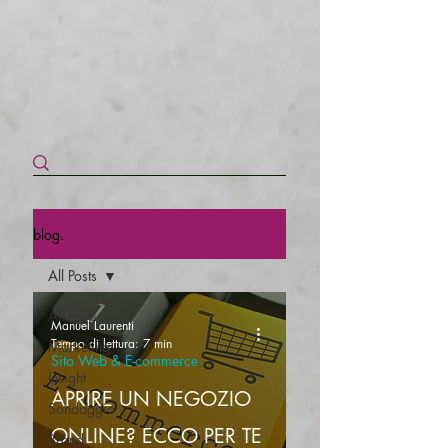
blog.
All Posts
All Posts
Manuel Laurenti
Tempo di lettura: 7 min
Marketing
Sito Web & E-commerce
Insight
APRIRE UN NEGOZIO
Sondaggio
ONLINE? ECCO PER TE
Brand