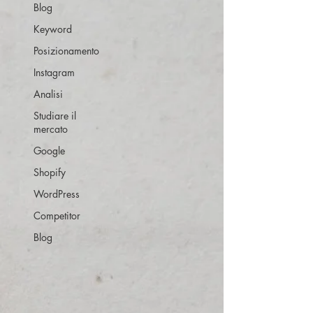
Blog
Keyword
Posizionamento
Instagram
Analisi
Studiare il
mercato
Google
Shopify
WordPress
Competitor
Blog