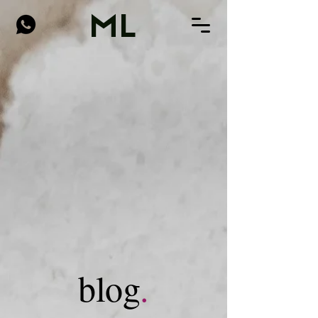
ML
blog
.