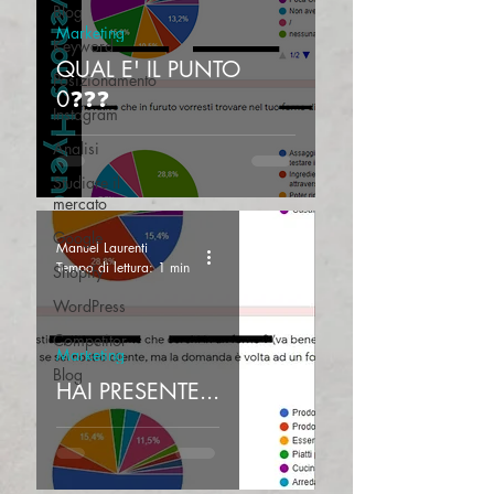
Blog
Marketing
Keyword
QUAL E' IL PUNTO
Posizionamento
0❓❓❓
Instagram
Analisi
Studiare il
mercato
Google
Manuel Laurenti
Tempo di lettura: 1 min
Shopify
WordPress
Competitor
Marketing
Blog
HAI PRESENTE...