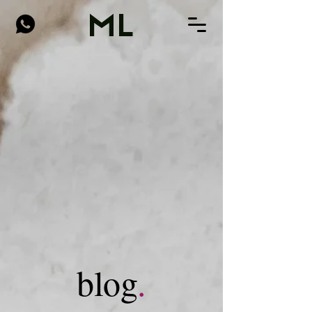
ML
blog
.