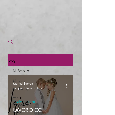
blog.
All Posts
All Posts
Manuel Laurenti
Tempo di lettura: 1 min
Marketing
Insight
Testimonianza
Sondaggio
LAVORO CON
Brand