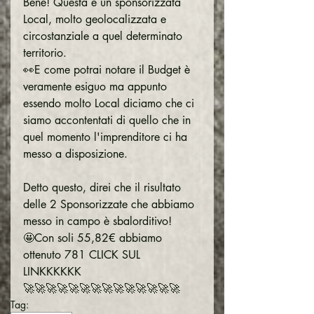
Bene! Questa è un sponsorizzata 
Local, molto geolocalizzata e 
circostanziale a quel determinato 
territorio.
👀E come potrai notare il Budget è 
veramente esiguo ma appunto 
essendo molto Local diciamo che ci 
siamo accontentati di quello che in 
quel momento l'imprenditore ci ha 
messo a disposizione.
Detto questo, direi che il risultato 
delle 2 Sponsorizzate che abbiamo 
messo in campo è sbalorditivo!
🤩Con soli 55,82€ abbiamo 
ottenuto 781 CLICK SUL 
LINKKKKKK
🚀🚀🚀🚀🚀🚀🚀🚀🚀🚀🚀🚀🚀🚀
Tag: