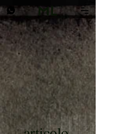
ML
articolo
.