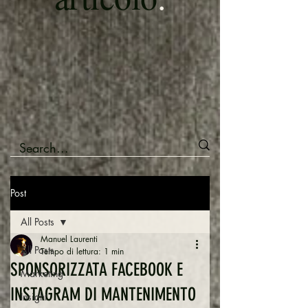
Post
All Posts
Manuel Laurenti
All Posts
Tempo di lettura: 1 min
SPONSORIZZATA FACEBOOK E
Marketing
INSTAGRAM DI MANTENIMENTO
Insight