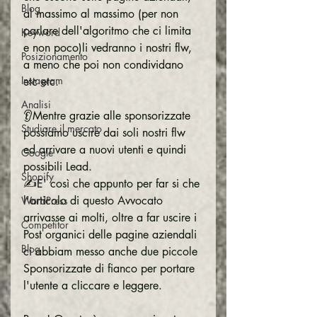
Blog
al massimo al massimo (per non 
parlare dell'algoritmo che ci limita 
Keyword
e non poco)li vedranno i nostri flw, 
Posizionamento
a meno che poi non condividano 
Instagram
etc etc.
Analisi
👂Mentre grazie alle sponsorizzate 
Studiare il mercato
possiamo uscire dai soli nostri flw 
ed arrivare a nuovi utenti e quindi 
Google
possibili Lead.
Shopify
✍️E' così che appunto per far si che 
l'articolo di questo Avvocato 
WordPress
arrivasse ai molti, oltre a far uscire i 
Competitor
Post organici delle pagine aziendali 
Blog
ci abbiam messo anche due piccole 
Sponsorizzate di fianco per portare 
l'utente a cliccare e leggere.