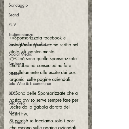
Sondaggio
Brand
PUV
Testimonianza
👀Sponsorizzata facebook e 
Social Media Marketer
Instagram appunto come scritto nel 
titolo, di mantenimento.
Social Media
👉Cioè sono quelle sponsorizzate 
Business
che abbiamo consuetudine fare 
parallelamente alle uscite dei post 
Online
organici sulle pagine aziendali.
Sito Web & E-commerce
👉Sono delle Sponsorizzate che a 
SEO
nostro avviso serve sempre fare per 
Sito Web
uscire dalla gabbia dorata dei 
Meta
nostri flw.
Si perchè se facciamo solo i post 
Facebook
che escono sulle pagine aziendali, 