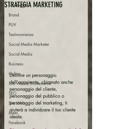
STRATEGIA MARKETING
Sondaggio
Brand
PUV
Testimonianza
Social Media Marketer
Social Media
Business
Online
Definire un personaggio 
dell'acquirente, chiamato anche 
Sito Web & E-commerce
personaggio del cliente, 
SEO
personaggio del pubblico o 
personaggio del marketing, ti 
Sito Web
aiuterà a individuare il tuo cliente 
Meta
ideale.
Facebook