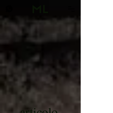
ML
articolo
.