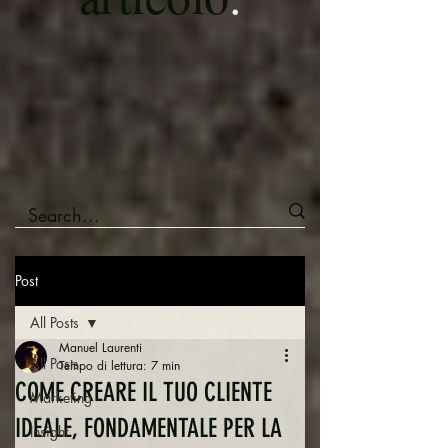
Post
All Posts
Manuel Laurenti
All Posts
Tempo di lettura: 7 min
COME CREARE IL TUO CLIENTE
Marketing
IDEALE, FONDAMENTALE PER LA
Insight