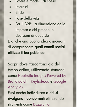
Potere e modelli di spesa
Interessi
Sfide
Fase della vita
Per il B2B: la dimensione delle 
imprese e chi prende le 
decisioni di acquisto
È anche una buona idea assicurarti 
di comprendere 
quali canali social 
utilizza il tuo pubblico
.
Scopri dove trascorrono già del 
tempo online, utilizzando strumenti 
come 
Hootsuite Insights Powered by 
Brandwatch
 , 
Keyhole.co
 e 
Google 
Analytics 
.
Puoi anche individuare 
a chi si 
rivolgono i concorrenti
 utilizzando 
strumenti come 
Buzzsumo