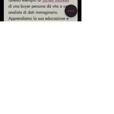
Questo esempio di 
Survey Monkey
di una buyer persona dà vita a un 
analista di dati immaginario. 
Apprendiamo la sua educazione e 
dove vive, ma anche i suoi interessi 
e le sue passioni: le piace cucinare 
e viaggiare, apprezza le sue 
relazioni ed è fedele al marchio.
Se questo fosse il cliente prototipo 
della tua azienda, che impatto 
avrebbe sulla tua strategia di 
marketing o sulle offerte di prodotti? 
Avere una buyer personas 
chiaramente definita aiuta a 
inquadrare ogni decisione che 
prendi.
This is the End