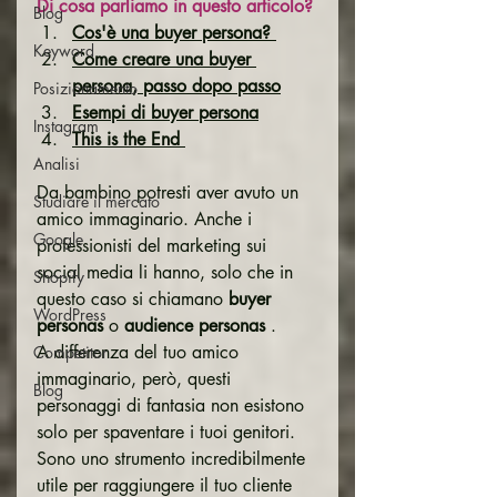
Di cosa parliamo in questo articolo?
Blog
Cos'è una buyer persona? 
Keyword
Come creare una buyer 
persona, passo dopo passo
Posizionamento
Esempi di buyer persona
Instagram
This is the End 
Analisi
Da bambino potresti aver avuto un 
Studiare il mercato
amico immaginario. Anche i 
Google
professionisti del marketing sui 
social media li hanno, solo che in 
Shopify
questo caso si chiamano 
buyer 
WordPress
personas
 o 
audience personas
 .
A differenza del tuo amico 
Competitor
immaginario, però, questi 
Blog
personaggi di fantasia non esistono 
solo per spaventare i tuoi genitori. 
Sono uno strumento incredibilmente 
utile per raggiungere il tuo cliente 