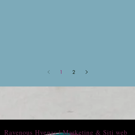
1
2
Ravenous Hyenas | Marketing & Siti web