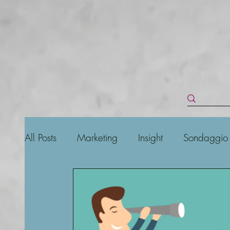
All Posts
Marketing
Insight
Sondaggio
Social Media
Business
Online
S
Keyword
Posizionamento
Instagram