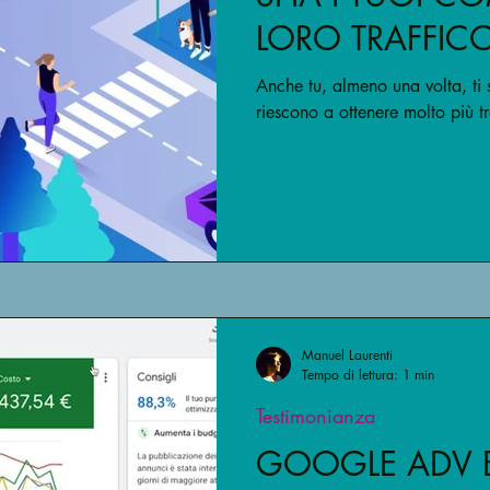
LORO TRAFFIC
Anche tu, almeno una volta, ti s
riescono a ottenere molto più tr
Manuel Laurenti
Tempo di lettura: 1 min
Testimonianza
GOOGLE ADV ED