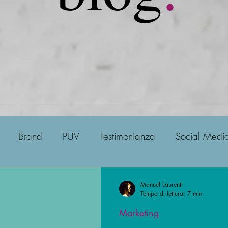
Brand
PUV
Testimonianza
Social Medi
ito Web & E-commerce
SEO
Sito Web
Meta
Manuel Laurenti
Tempo di lettura: 7 min
Marketing
Analisi
Studiare il mercato
Google
Shopi