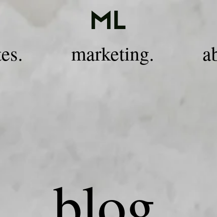
ML
tes.
marketing.
a
blog
.