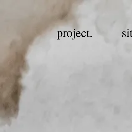
project.
si