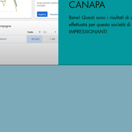
CANAPA
Bene! Questi sono i risultati 
effettuata per questa società d
IMPRESSIONANTI