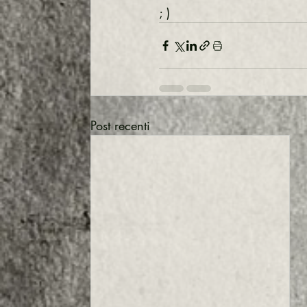
; )
Google
Shopify
WordPres
Post recenti