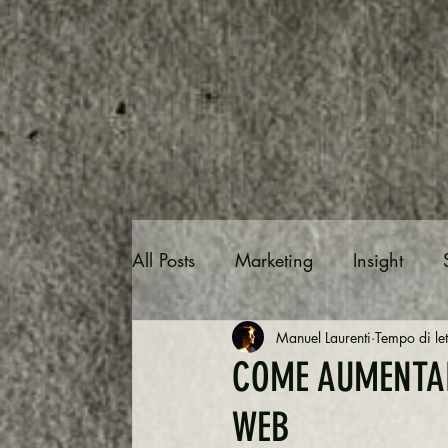
All Posts
Marketing
Insight
Manuel Laurenti
Tempo di let
Social Media
Business
Onl
COME AUMENTAR
WEB
Facebook
Blog
Keyword