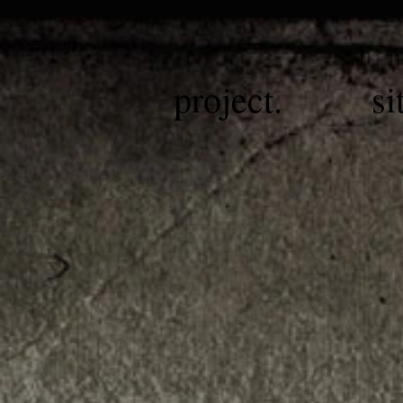
project.
si