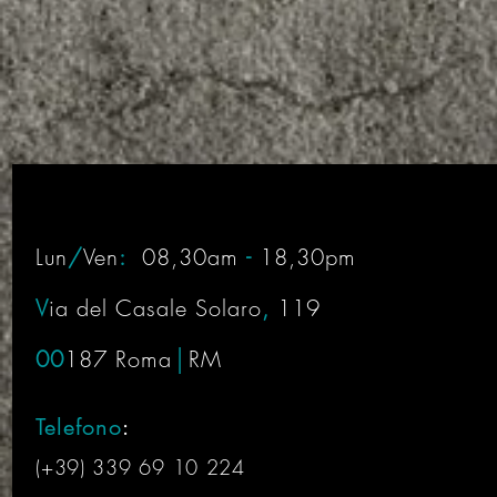
Lun
/
Ven
:
08,30am
-
18,30pm
V
ia del Casale Solaro
,
119
00
187 Roma
│
RM
Telefono
:
(+39) 339 69 10 224