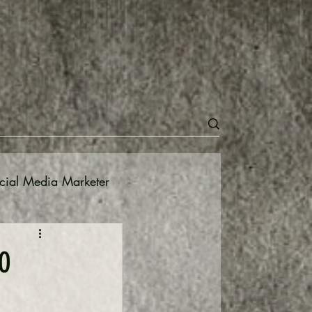
cial Media Marketer
Meta
TO
e il mercato