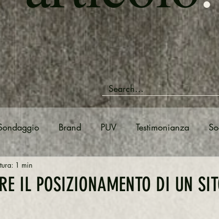
Sondaggio
Brand
PUV
Testimonianza
So
tura: 1 min
ine
Sito Web & E-commerce
SEO
Sito Web
E IL POSIZIONAMENTO DI UN SI
Posizionamento
Instagram
Analisi
Studiar