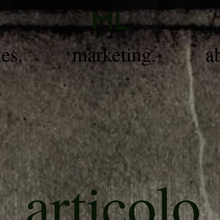
ML
tes.
marketing.
a
articolo
.