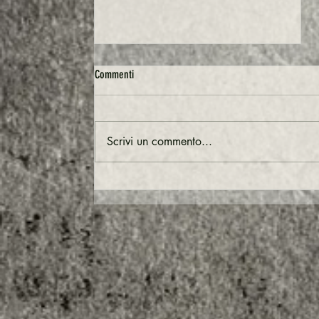
Commenti
Scrivi un commento...
🌀 Quando il passato torna (e vende): il
ritorno del Nokia 3210 e il potere della
nostalgia