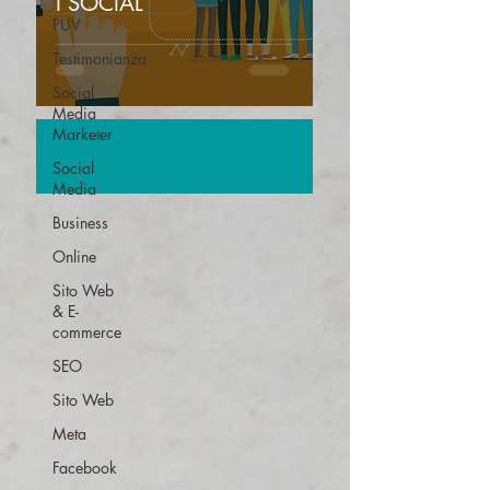
I SOCIAL
PUV
Testimonianza
Social
Media
Marketer
Social
Media
Business
Online
Sito Web
& E-
commerce
SEO
Sito Web
Meta
Facebook