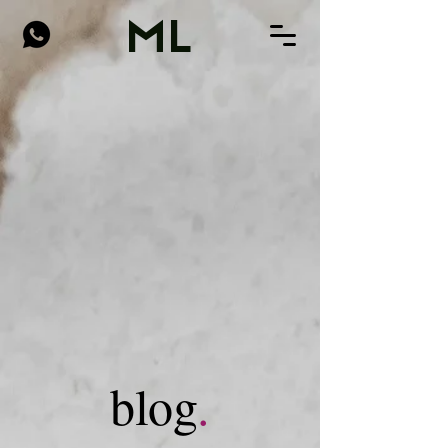
ML
blog
.