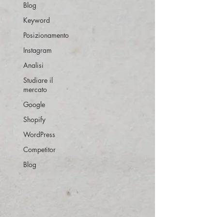
Blog
Keyword
Posizionamento
Instagram
Analisi
Studiare il
mercato
Google
Shopify
WordPress
Competitor
Blog