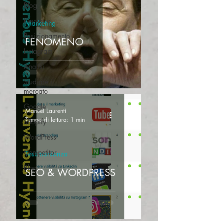
Blog
Keyword
Marketing
Posizionamento
FENOMENO
Instagram
Analisi
Studiare il
mercato
Google
Manuel Laurenti
Tempo di lettura: 1 min
Shopify
WordPress
Competitor
Testimonianza
Blog
SEO & WORDPRESS