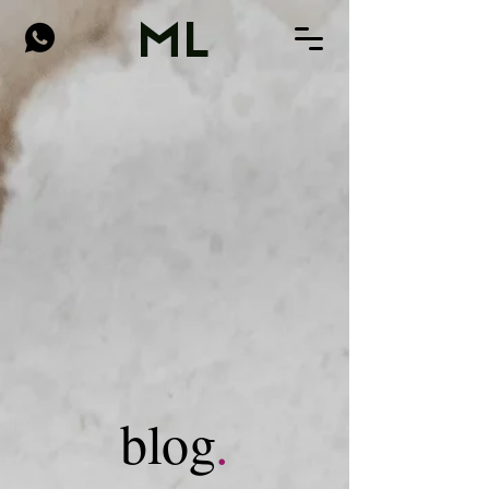
ML
blog
.