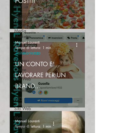
POST!!!
PUV
Testimonianza
Social
Media
Marketer
Manuel Laurenti
Social
Tempo di lettura: 1 min
Media
Testimonianza
Business
UN CONTO E'
Online
LAVORARE PER UN
Sito Web
& E-
BRAND...
commerce
SEO
Sito Web
Meta
Manuel Laurenti
Tempo di lettura: 1 min
Facebook