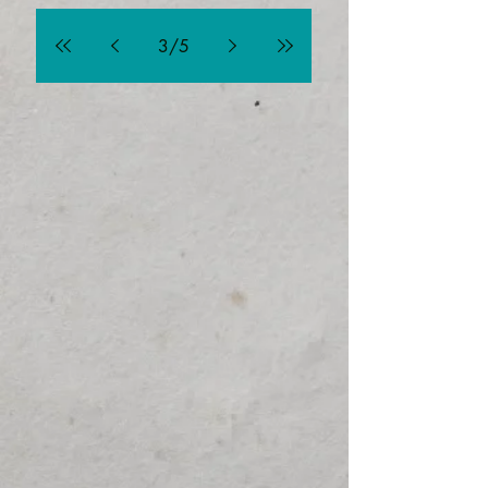
3
/
5