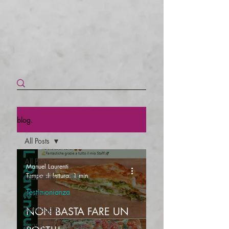
blog.
All Posts
All Posts
Manuel Laurenti
Tempo di lettura: 1 min
Marketing
Testimonianza
Insight
Sondaggio
NON BASTA FARE UN
Brand