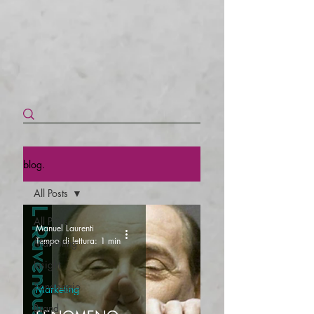
blog.
All Posts
All Posts
Manuel Laurenti
Tempo di lettura: 1 min
Marketing
Insight
Sondaggio
Marketing
Brand