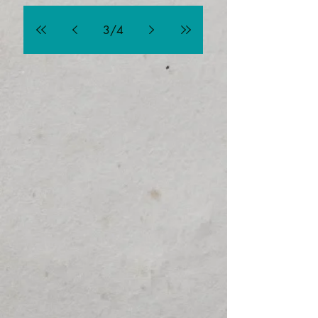
3
/
4