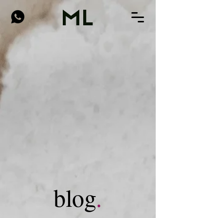
ML
blog
.