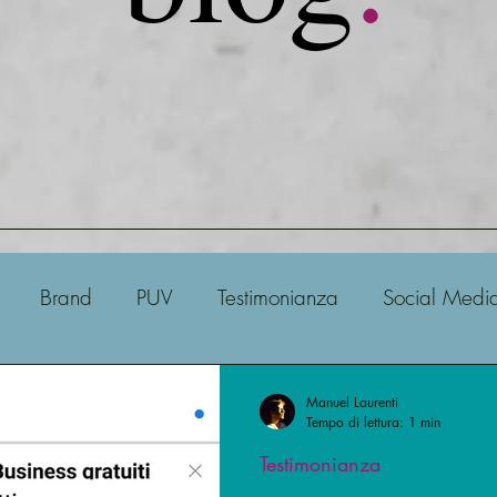
Brand
PUV
Testimonianza
Social Medi
ito Web & E-commerce
SEO
Sito Web
Meta
Manuel Laurenti
Tempo di lettura: 1 min
Testimonianza
Analisi
Studiare il mercato
Google
Shopi