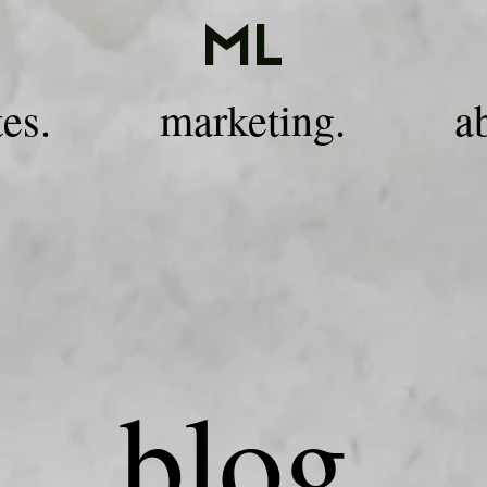
ML
tes.
marketing.
a
blog
.