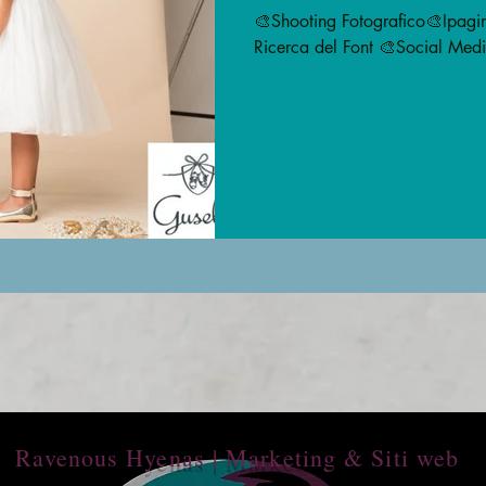
🎨Shooting Fotografico🎨Ipaginazione 🎨Progettazio
Ricerca del Font 🎨Social Medi
Ravenous Hyenas | Marketing & Siti web