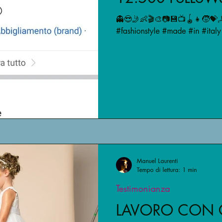
👻😎🤳👶🎬🎨📷💾📺🪀👧🧒💝🪁
#fashionstyle #made #in #italy 
Manuel Laurenti
Tempo di lettura: 1 min
Testimonianza
LAVORO CON 