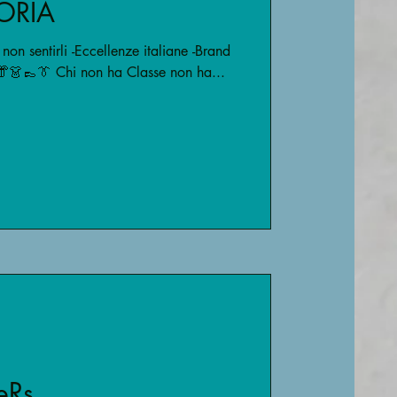
TORIA
 sentirli -Eccellenze italiane -Brand
👘👗👞👔 Chi non ha Classe non ha...
eRs