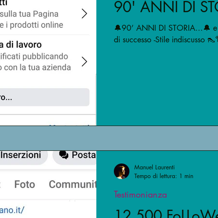
90' ANNI DI S
🔔90’ ANNI DI STORIA…🔔 e non
di successo -Stile indiscusso 
Manuel Laurenti
Tempo di lettura: 1 min
Testimonianza
12.500 FoLLoW