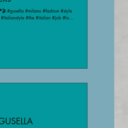
🎬 #gusella #milano #fashion #style
#italianstyle #the #italian #job #lo...
GUSELLA