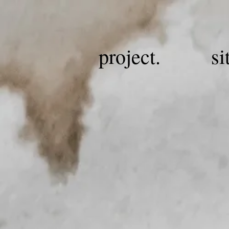
project.
si