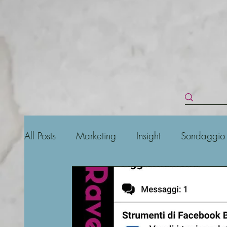
All Posts
Marketing
Insight
Sondaggio
Social Media
Business
Online
S
Keyword
Posizionamento
Instagram