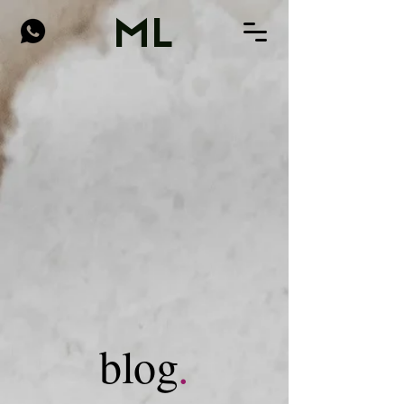
ML
blog
.