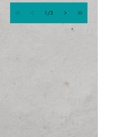
1
/
3