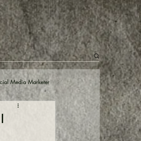
cial Media Marketer
Meta
I
e il mercato