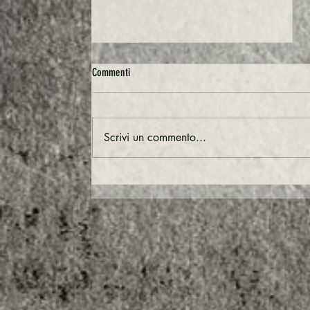
Commenti
Scrivi un commento...
🌀 Quando il passato torna (e vende): il
ritorno del Nokia 3210 e il potere della
nostalgia