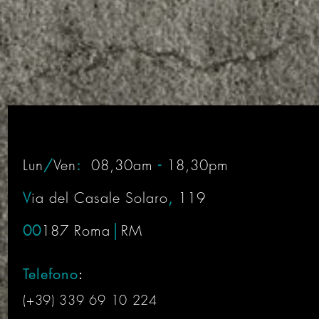
Lun
/
Ven
:
08,30am
-
18,30pm
V
ia del Casale Solaro
,
119
00
187 Roma
│
RM
Telefono
:
(+39) 339 69 10 224