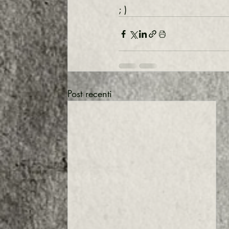
; )
Google
Shopify
WordPres
Post recenti