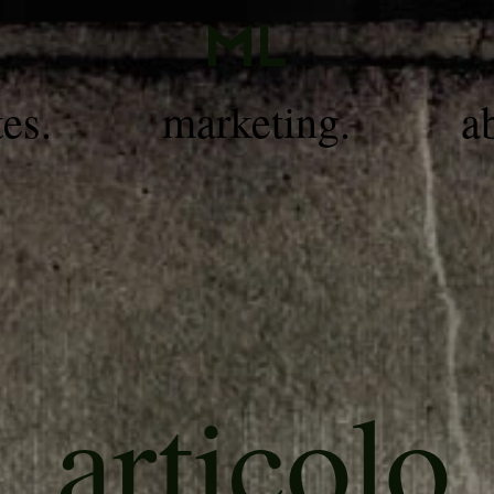
ML
tes.
marketing.
a
articolo
.