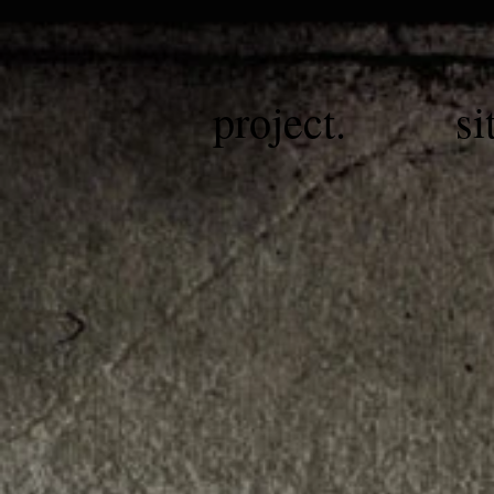
project.
si